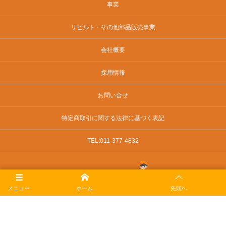
事業
リビルト・その他部品販売事業
会社概要
採用情報
お問い合せ
特定商取引に関する法律に基づく表記
TEL:011-377-4832
メニュー
ホーム
先頭へ
©
2026
有限会社 会田車輌