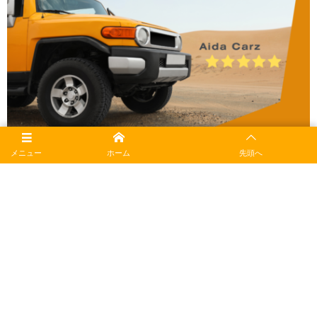
お盆休業のお知らせ
メニュー
ホーム
先頭へ
トピック
夏の連休がやって参りました！お休みの方も、お仕事の方も短い北海道の夏を
堪能したいですね 8月11日(日)〜8月15日(木)お盆休みのため休業致します 8月
16日(金) から通常営業致します このシーズンの連休は特に長距離運転されてる
方が多い...
Show Older Posts