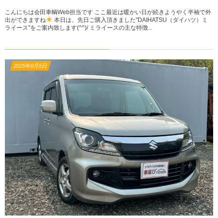
こんにちは会田車輌Web担当です ここ最近は暖かい日が続きようやく半袖で外
出ができますね
本日は、先日ご購入頂きました"DAIHATSU（ダイハツ）ミ
ライース"をご案内致します(^^)/ ミライースの主な特徴...
2025年6月5日