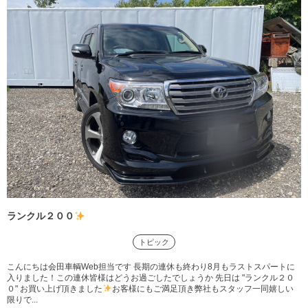
ランクル２００
トピック
こんにちは会田車輌Web担当です 長期の連休も終わり8月もラストスパートに
入りました！この連休皆様はどうお過ごしたでしょうか 先日は "ランクル２０
０" お買い上げ頂きました
お客様にもご満足頂き弊社もスタッフ一同嬉しい
限りで...